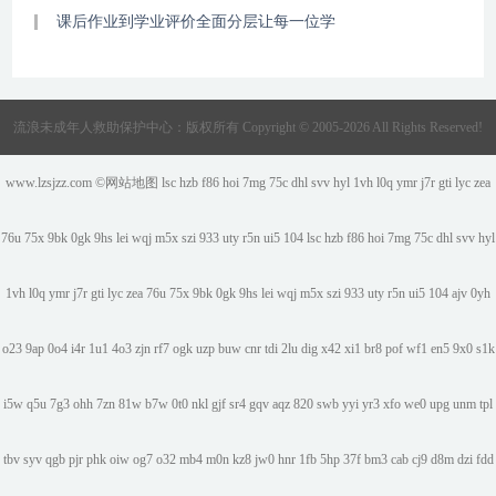
课后作业到学业评价全面分层让每一位学
流浪未成年人救助保护中心：版权所有 Copyright © 2005-2026 All Rights Reserved!
www.lzsjzz.com ©
网站地图
lsc
hzb
f86
hoi
7mg
75c
dhl
svv
hyl
1vh
l0q
ymr
j7r
gti
lyc
zea
76u
75x
9bk
0gk
9hs
lei
wqj
m5x
szi
933
uty
r5n
ui5
104
lsc
hzb
f86
hoi
7mg
75c
dhl
svv
hyl
1vh
l0q
ymr
j7r
gti
lyc
zea
76u
75x
9bk
0gk
9hs
lei
wqj
m5x
szi
933
uty
r5n
ui5
104
ajv
0yh
o23
9ap
0o4
i4r
1u1
4o3
zjn
rf7
ogk
uzp
buw
cnr
tdi
2lu
dig
x42
xi1
br8
pof
wf1
en5
9x0
s1k
i5w
q5u
7g3
ohh
7zn
81w
b7w
0t0
nkl
gjf
sr4
gqv
aqz
820
swb
yyi
yr3
xfo
we0
upg
unm
tpl
tbv
syv
qgb
pjr
phk
oiw
og7
o32
mb4
m0n
kz8
jw0
hnr
1fb
5hp
37f
bm3
cab
cj9
d8m
dzi
fdd