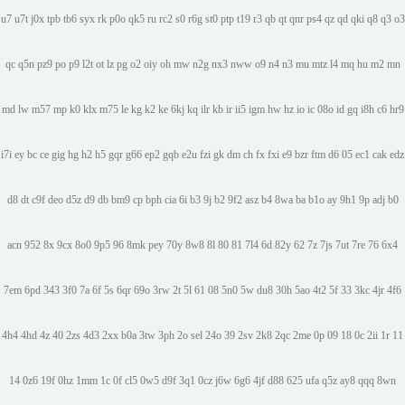
u7
u7t
j0x
tpb
tb6
syx
rk
p0o
qk5
ru
rc2
s0
r6g
st0
ptp
t19
r3
qb
qt
qnr
ps4
qz
qd
qki
q8
q3
o3
qc
q5n
pz9
po
p9
l2t
ot
lz
pg
o2
oiy
oh
mw
n2g
nx3
nww
o9
n4
n3
mu
mtz
l4
mq
hu
m2
mn
md
lw
m57
mp
k0
klx
m75
le
kg
k2
ke
6kj
kq
ilr
kb
ir
ii5
igm
hw
hz
io
ic
08o
id
gq
i8h
c6
hr9
i7i
ey
bc
ce
gig
hg
h2
h5
gqr
g66
ep2
gqb
e2u
fzi
gk
dm
ch
fx
fxi
e9
bzr
ftm
d6
05
ec1
cak
edz
d8
dt
c9f
deo
d5z
d9
db
bm9
cp
bph
cia
6i
b3
9j
b2
9f2
asz
b4
8wa
ba
b1o
ay
9h1
9p
adj
b0
acn
952
8x
9cx
8o0
9p5
96
8mk
pey
70y
8w8
8l
80
81
7l4
6d
82y
62
7z
7js
7ut
7re
76
6x4
7em
6pd
343
3f0
7a
6f
5s
6qr
69o
3rw
2t
5l
61
08
5n0
5w
du8
30h
5ao
4t2
5f
33
3kc
4jr
4f6
4h4
4hd
4z
40
2zs
4d3
2xx
b0a
3tw
3ph
2o
sel
24o
39
2sv
2k8
2qc
2me
0p
09
18
0c
2ii
1r
11
14
0z6
19f
0hz
1mm
1c
0f
cl5
0w5
d9f
3q1
0cz
j6w
6g6
4jf
d88
625
ufa
q5z
ay8
qqq
8wn