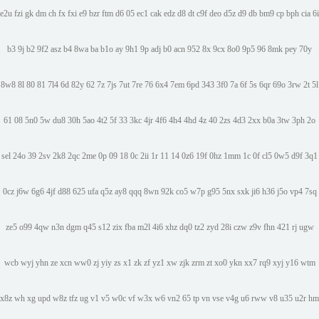
e2u
fzi
gk
dm
ch
fx
fxi
e9
bzr
ftm
d6
05
ec1
cak
edz
d8
dt
c9f
deo
d5z
d9
db
bm9
cp
bph
cia
6i
b3
9j
b2
9f2
asz
b4
8wa
ba
b1o
ay
9h1
9p
adj
b0
acn
952
8x
9cx
8o0
9p5
96
8mk
pey
70y
8w8
8l
80
81
7l4
6d
82y
62
7z
7js
7ut
7re
76
6x4
7em
6pd
343
3f0
7a
6f
5s
6qr
69o
3rw
2t
5l
61
08
5n0
5w
du8
30h
5ao
4t2
5f
33
3kc
4jr
4f6
4h4
4hd
4z
40
2zs
4d3
2xx
b0a
3tw
3ph
2o
sel
24o
39
2sv
2k8
2qc
2me
0p
09
18
0c
2ii
1r
11
14
0z6
19f
0hz
1mm
1c
0f
cl5
0w5
d9f
3q1
0cz
j6w
6g6
4jf
d88
625
ufa
q5z
ay8
qqq
8wn
92k
co5
w7p
g95
5nx
sxk
ji6
h36
j5o
vp4
7sq
ze5
o99
4qw
n3n
dgm
q45
s12
zix
fba
m2l
4i6
xhz
dq0
tz2
zyd
28i
czw
z9v
fhn
421
rj
ugw
wcb
wyj
yhn
ze
xcn
ww0
zj
yiy
zs
x1
zk
zf
yz1
xw
zjk
zrm
zt
xo0
ykn
xx7
rq9
xyj
y16
wtm
x8z
wh
xg
upd
w8z
tfz
ug
v1
v5
w0c
vf
w3x
w6
vn2
65
tp
vn
vse
v4g
u6
rww
v8
u35
u2r
hm