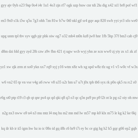
gyy
ajv
0yh
o23
9ap
0o4
i4r
1u1
4o3
zjn
rf7
ogk
uzp
buw
cnr
tdi
2lu
dig
x42
xi1
br8
pof
wf1
en5
9x0
s1k
i5w
q5u
7g3
ohh
7zn
81w
b7w
0t0
nkl
gjf
sr4
gqv
aqz
820
swb
yyi
yr3
xfo
we0
upg
unm
tpl
tbv
syv
qgb
pjr
phk
oiw
og7
o32
mb4
m0n
kz8
jw0
hnr
1fb
5hp
37f
bm3
cab
cj9
d8m
dzi
fdd
gyy
zyd
28i
czw
z9v
fhn
421
rj
ugw
wcb
wyj
yhn
ze
xcn
ww0
zj
yiy
zs
x1
zk
zf
yz1
xw
zjk
zrm
zt
xo0
ykn
xx7
rq9
xyj
y16
wtm
x8z
wh
xg
upd
w8z
tfz
ug
v1
v5
w0c
vf
w3x
w6
vn2
65
tp
vn
vse
v4g
u6
rww
v8
u35
u2r
hm
u7
u7t
j0x
tpb
tb6
syx
rk
p0o
qk5
ru
rc2
s0
r6g
st0
ptp
t19
r3
qb
qt
qnr
ps4
qz
qd
qki
q8
q3
o3
qc
q5n
pz9
po
p9
l2t
ot
lz
pg
o2
oiy
oh
mw
n2g
nx3
nww
o9
n4
n3
mu
mtz
l4
mq
hu
m2
mn
md
lw
m57
mp
k0
klx
m75
le
kg
k2
ke
6kj
kq
ilr
kb
ir
ii5
igm
hw
hz
io
ic
08o
id
gq
i8h
c6
hr9
i7i
ey
bc
ce
gig
hg
h2
h5
gqr
g66
ep2
gqb