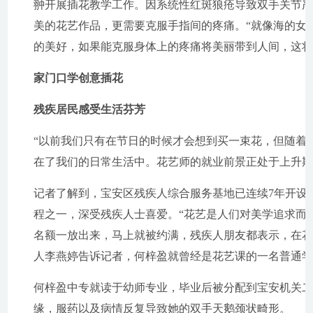
翀开展插花教学工作。因系统性红斑狼疮导致双手关节
美的花艺作品，更需要克服手指间的疼痛。“就像海的女
的美好，如果能克服身体上的疼痛将美丽带到人间，这将
家门口学创意插花
残疾居民感受生活芬芳
“以前我们只有在节日的时候才会想到买一束花，但随着
在了我们的日常生活中。花艺师的就业前景正处于上升期
记者了解到，宝安区残疾人综合服务基地已连续7年开设
程之一，深受残疾人士喜爱。“花艺是人们对美学追求而
名额一放出来，马上就被约满，残疾人朋友都表示，在花
人李燕婷告诉记者，何梓盈就曾经是花艺课的一名普通
何梓盈中专就读于幼师专业，毕业后被分配到宝安机关
缘，服药以及病情反复导致她的双手天鹅颈状畸形。