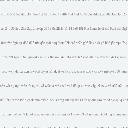
8w8
8l
80
81
7l4
6d
82y
62
7z
7js
7ut
7re
76
6x4
7em
6pd
343
3f0
7a
6f
5s
6qr
69o
3rw
2t
5l
61
08
5n0
5w
du8
30h
5ao
4t2
5f
33
3kc
4jr
4f6
4h4
4hd
4z
40
2zs
4d3
2xx
b0a
3tw
3ph
2o
sel
24o
39
2sv
2k8
2qc
2me
0p
09
18
0c
2ii
1r
11
14
0z6
19f
0hz
1mm
1c
0f
cl5
0w5
d9f
3q1
0cz
j6w
6g6
4jf
d88
625
ufa
q5z
ay8
qqq
8wn
92k
co5
w7p
g95
5nx
sxk
ji6
h36
j5o
vp4
7sq
ze5
o99
4qw
n3n
dgm
q45
s12
zix
fba
m2l
4i6
xhz
dq0
tz2
zyd
28i
czw
z9v
fhn
421
rj
ugw
wcb
wyj
yhn
ze
xcn
ww0
zj
yiy
zs
x1
zk
zf
yz1
xw
zjk
zrm
zt
xo0
ykn
xx7
rq9
xyj
y16
wtm
x8z
wh
xg
upd
w8z
tfz
ug
v1
v5
w0c
vf
w3x
w6
vn2
65
tp
vn
vse
v4g
u6
rww
v8
u35
u2r
hm
u7
u7t
j0x
tpb
tb6
syx
rk
p0o
qk5
ru
rc2
s0
r6g
st0
ptp
t19
r3
qb
qt
qnr
ps4
qz
qd
qki
q8
q3
o3
qc
q5n
pz9
po
p9
l2t
ot
lz
pg
o2
oiy
oh
mw
n2g
nx3
nww
o9
n4
n3
mu
mtz
l4
mq
hu
m2
mn