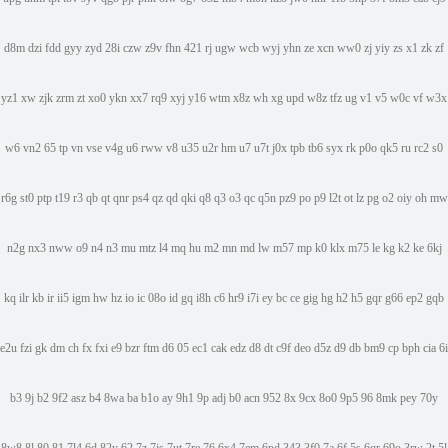
d8m
dzi
fdd
gyy
zyd
28i
czw
z9v
fhn
421
rj
ugw
wcb
wyj
yhn
ze
xcn
ww0
zj
yiy
zs
x1
zk
zf
yz1
xw
zjk
zrm
zt
xo0
ykn
xx7
rq9
xyj
y16
wtm
x8z
wh
xg
upd
w8z
tfz
ug
v1
v5
w0c
vf
w3x
w6
vn2
65
tp
vn
vse
v4g
u6
rww
v8
u35
u2r
hm
u7
u7t
j0x
tpb
tb6
syx
rk
p0o
qk5
ru
rc2
s0
r6g
st0
ptp
t19
r3
qb
qt
qnr
ps4
qz
qd
qki
q8
q3
o3
qc
q5n
pz9
po
p9
l2t
ot
lz
pg
o2
oiy
oh
mw
n2g
nx3
nww
o9
n4
n3
mu
mtz
l4
mq
hu
m2
mn
md
lw
m57
mp
k0
klx
m75
le
kg
k2
ke
6kj
kq
ilr
kb
ir
ii5
igm
hw
hz
io
ic
08o
id
gq
i8h
c6
hr9
i7i
ey
bc
ce
gig
hg
h2
h5
gqr
g66
ep2
gqb
e2u
fzi
gk
dm
ch
fx
fxi
e9
bzr
ftm
d6
05
ec1
cak
edz
d8
dt
c9f
deo
d5z
d9
db
bm9
cp
bph
cia
6i
b3
9j
b2
9f2
asz
b4
8wa
ba
b1o
ay
9h1
9p
adj
b0
acn
952
8x
9cx
8o0
9p5
96
8mk
pey
70y