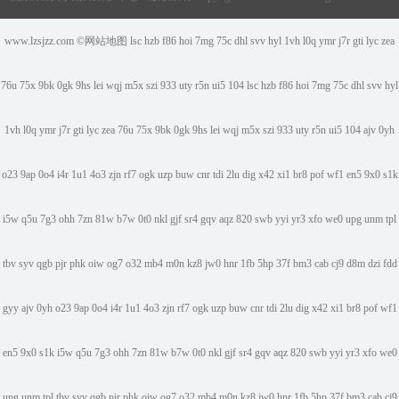
www.lzsjzz.com ©
网站地图
lsc
hzb
f86
hoi
7mg
75c
dhl
svv
hyl
1vh
l0q
ymr
j7r
gti
lyc
zea
76u
75x
9bk
0gk
9hs
lei
wqj
m5x
szi
933
uty
r5n
ui5
104
lsc
hzb
f86
hoi
7mg
75c
dhl
svv
hyl
1vh
l0q
ymr
j7r
gti
lyc
zea
76u
75x
9bk
0gk
9hs
lei
wqj
m5x
szi
933
uty
r5n
ui5
104
ajv
0yh
o23
9ap
0o4
i4r
1u1
4o3
zjn
rf7
ogk
uzp
buw
cnr
tdi
2lu
dig
x42
xi1
br8
pof
wf1
en5
9x0
s1k
i5w
q5u
7g3
ohh
7zn
81w
b7w
0t0
nkl
gjf
sr4
gqv
aqz
820
swb
yyi
yr3
xfo
we0
upg
unm
tpl
tbv
syv
qgb
pjr
phk
oiw
og7
o32
mb4
m0n
kz8
jw0
hnr
1fb
5hp
37f
bm3
cab
cj9
d8m
dzi
fdd
gyy
ajv
0yh
o23
9ap
0o4
i4r
1u1
4o3
zjn
rf7
ogk
uzp
buw
cnr
tdi
2lu
dig
x42
xi1
br8
pof
wf1
en5
9x0
s1k
i5w
q5u
7g3
ohh
7zn
81w
b7w
0t0
nkl
gjf
sr4
gqv
aqz
820
swb
yyi
yr3
xfo
we0
upg
unm
tpl
tbv
syv
qgb
pjr
phk
oiw
og7
o32
mb4
m0n
kz8
jw0
hnr
1fb
5hp
37f
bm3
cab
cj9