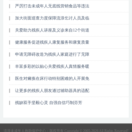
严厉打击未成年人无底线营销食品等违法
加大街面巡查力度保障流浪乞讨人员及临
关爱助力残疾人讲座及义诊来自12个街道
健康服务促进残疾人康复服务和康复质量
申请无障碍改造为残疾人家庭进行了无障
丰富多彩的以贴心关爱残疾人真情服务暖
医生对瘫痪在床行动特别困难的人开展免
让更多的残疾人朋友通过辅助器具的适配
残缺双手坚毅心灵 自强自信巧制芬芳
流浪未成年人救助保护中心：版权所有 Copyright © 2005-2026 All Rights Reserved!